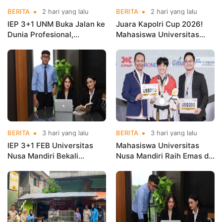
BERITA
2 hari yang lalu
BERITA
2 hari yang lalu
IEP 3+1 UNM Buka Jalan ke
Juara Kapolri Cup 2026!
Dunia Profesional,
Mahasiswa Universitas
Mahasiswa Magang di
Nusa Mandiri Harumkan
Kementerian Koperasi
Nama Kampus di Kejurnas
Taekwondo
BERITA
3 hari yang lalu
BERITA
3 hari yang lalu
IEP 3+1 FEB Universitas
Mahasiswa Universitas
Nusa Mandiri Bekali
Nusa Mandiri Raih Emas di
Mahasiswa Pengalaman
Asian Taekwondo
Kerja Sebelum Lulus
Indonesia Open
Championships 2026