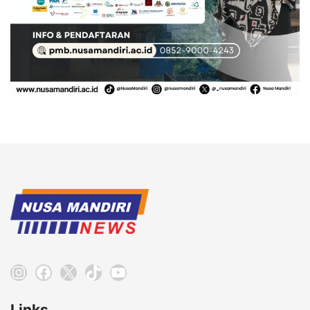
Instagram
Facebook
X
TikTok
YouTube
Links