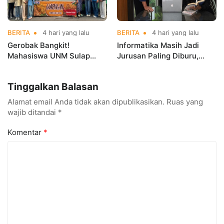
BERITA
4 hari yang lalu
BERITA
4 hari yang lalu
Gerobak Bangkit!
Informatika Masih Jadi
Mahasiswa UNM Sulap
Jurusan Paling Diburu,
Gerobak UMKM Jadi Lebih
UNM Siapkan Talenta AI
Menarik dan Laris
hingga Cyber Security
Tinggalkan Balasan
Alamat email Anda tidak akan dipublikasikan.
Ruas yang
wajib ditandai
*
Komentar
*