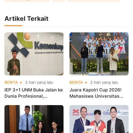
Artikel Terkait
BERITA
2 hari yang lalu
BERITA
2 hari yang lalu
IEP 3+1 UNM Buka Jalan ke
Juara Kapolri Cup 2026!
Dunia Profesional,
Mahasiswa Universitas
Mahasiswa Magang di
Nusa Mandiri Harumkan
Kementerian Koperasi
Nama Kampus di Kejurnas
Taekwondo