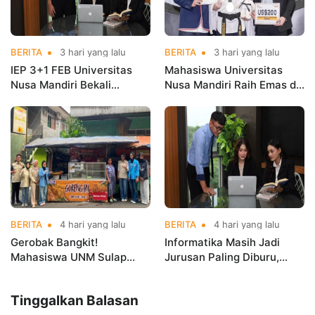
BERITA
3 hari yang lalu
BERITA
3 hari yang lalu
IEP 3+1 FEB Universitas
Mahasiswa Universitas
Nusa Mandiri Bekali
Nusa Mandiri Raih Emas di
Mahasiswa Pengalaman
Asian Taekwondo
Kerja Sebelum Lulus
Indonesia Open
Championships 2026
BERITA
4 hari yang lalu
BERITA
4 hari yang lalu
Gerobak Bangkit!
Informatika Masih Jadi
Mahasiswa UNM Sulap
Jurusan Paling Diburu,
Gerobak UMKM Jadi Lebih
UNM Siapkan Talenta AI
Menarik dan Laris
hingga Cyber Security
Tinggalkan Balasan