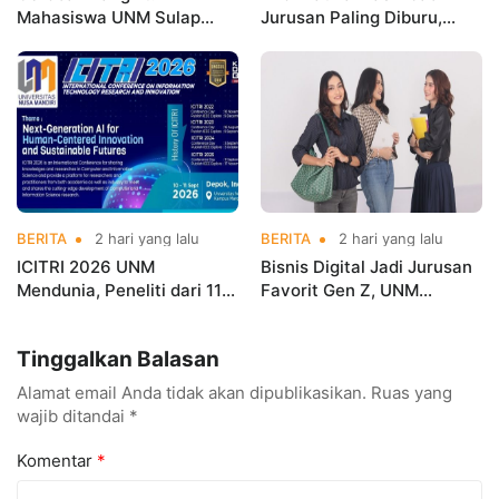
Mahasiswa UNM Sulap
Jurusan Paling Diburu,
Gerobak UMKM Jadi Lebih
UNM Siapkan Talenta AI
Menarik dan Laris
hingga Cyber Security
BERITA
2 hari yang lalu
BERITA
2 hari yang lalu
ICITRI 2026 UNM
Bisnis Digital Jadi Jurusan
Mendunia, Peneliti dari 11
Favorit Gen Z, UNM
Negara Ramaikan
Siapkan Talenta Siap
Konferensi Internasional
Kuasai Industri Digital
Tinggalkan Balasan
Alamat email Anda tidak akan dipublikasikan.
Ruas yang
wajib ditandai
*
Komentar
*