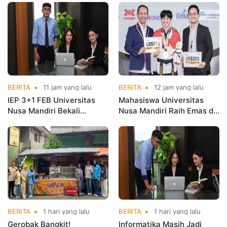
BERITA
11 jam yang lalu
BERITA
12 jam yang lalu
IEP 3+1 FEB Universitas
Mahasiswa Universitas
Nusa Mandiri Bekali
Nusa Mandiri Raih Emas di
Mahasiswa Pengalaman
Asian Taekwondo
Kerja Sebelum Lulus
Indonesia Open
Championships 2026
BERITA
1 hari yang lalu
BERITA
1 hari yang lalu
Gerobak Bangkit!
Informatika Masih Jadi