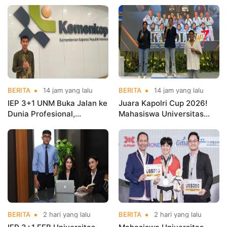
BERITA
14 jam yang lalu
BERITA
14 jam yang lalu
IEP 3+1 UNM Buka Jalan ke
Juara Kapolri Cup 2026!
Dunia Profesional,
Mahasiswa Universitas
Mahasiswa Magang di
Nusa Mandiri Harumkan
Kementerian Koperasi
Nama Kampus di Kejurnas
Taekwondo
BERITA
2 hari yang lalu
BERITA
2 hari yang lalu