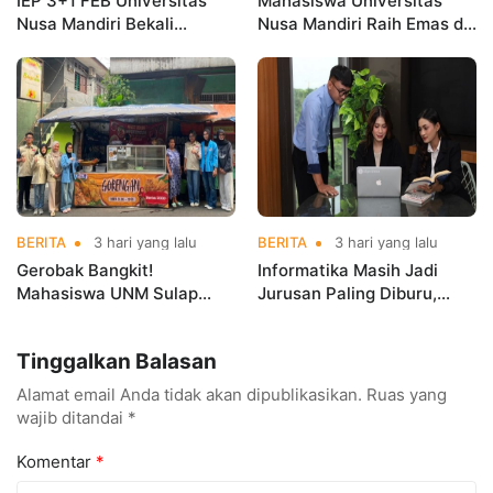
IEP 3+1 FEB Universitas
Mahasiswa Universitas
Nusa Mandiri Bekali
Nusa Mandiri Raih Emas di
Mahasiswa Pengalaman
Asian Taekwondo
Kerja Sebelum Lulus
Indonesia Open
Championships 2026
BERITA
3 hari yang lalu
BERITA
3 hari yang lalu
Gerobak Bangkit!
Informatika Masih Jadi
Mahasiswa UNM Sulap
Jurusan Paling Diburu,
Gerobak UMKM Jadi Lebih
UNM Siapkan Talenta AI
Menarik dan Laris
hingga Cyber Security
Tinggalkan Balasan
Alamat email Anda tidak akan dipublikasikan.
Ruas yang
wajib ditandai
*
Komentar
*