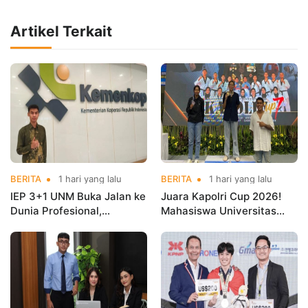
Artikel Terkait
BERITA
1 hari yang lalu
BERITA
1 hari yang lalu
IEP 3+1 UNM Buka Jalan ke
Juara Kapolri Cup 2026!
Dunia Profesional,
Mahasiswa Universitas
Mahasiswa Magang di
Nusa Mandiri Harumkan
Kementerian Koperasi
Nama Kampus di Kejurnas
Taekwondo