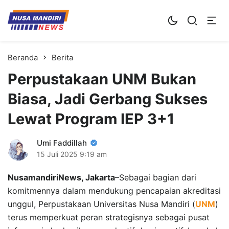
Kampus Digital Bisnis
Universitas Nusa Mandiri
Beranda
Berita
Perpustakaan UNM Bukan
Biasa, Jadi Gerbang Sukses
Lewat Program IEP 3+1
Umi Faddillah
15 Juli 2025
9:19 am
NusamandiriNews, Jakarta
–Sebagai bagian dari
komitmennya dalam mendukung pencapaian akreditasi
unggul, Perpustakaan Universitas Nusa Mandiri (
UNM
)
terus memperkuat peran strategisnya sebagai pusat