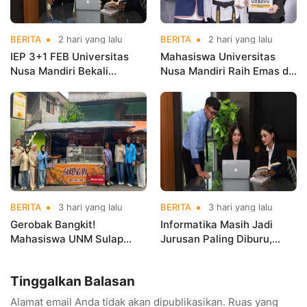
BERITA
2 hari yang lalu
BERITA
2 hari yang lalu
IEP 3+1 FEB Universitas
Mahasiswa Universitas
Nusa Mandiri Bekali
Nusa Mandiri Raih Emas di
Mahasiswa Pengalaman
Asian Taekwondo
Kerja Sebelum Lulus
Indonesia Open
Championships 2026
BERITA
3 hari yang lalu
BERITA
3 hari yang lalu
Gerobak Bangkit!
Informatika Masih Jadi
Mahasiswa UNM Sulap
Jurusan Paling Diburu,
Gerobak UMKM Jadi Lebih
UNM Siapkan Talenta AI
Menarik dan Laris
hingga Cyber Security
Tinggalkan Balasan
Alamat email Anda tidak akan dipublikasikan.
Ruas yang