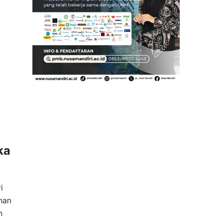
ka
i
anan
n