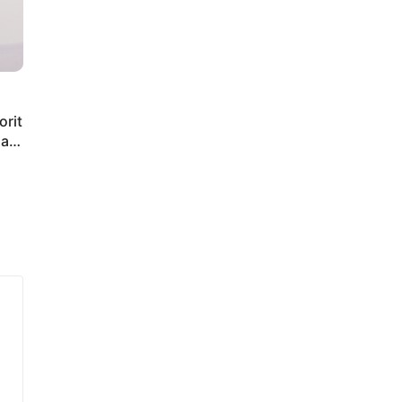
orit
iap