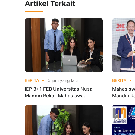
Artikel Terkait
BERITA
5 jam yang lalu
BERITA
IEP 3+1 FEB Universitas Nusa
Mahasisw
Mandiri Bekali Mahasiswa
Mandiri R
Pengalaman Kerja Sebelum Lulus
Taekwond
Champion