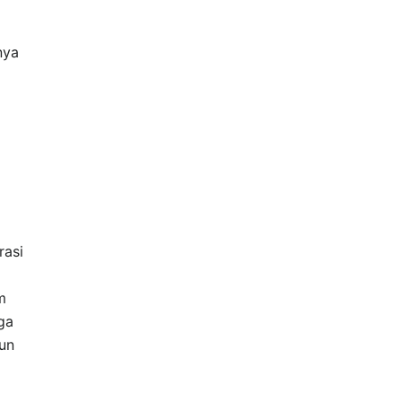
nya
rasi
m
ga
un