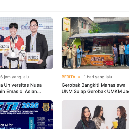
6 jam yang lalu
BERITA
1 hari yang lalu
a Universitas Nusa
Gerobak Bangkit! Mahasiswa
aih Emas di Asian
UNM Sulap Gerobak UMKM Ja
o Indonesia Open
Lebih Menarik dan Laris
ships 2026