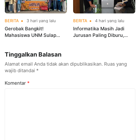
BERITA
3 hari yang lalu
BERITA
4 hari yang lalu
Gerobak Bangkit!
Informatika Masih Jadi
Mahasiswa UNM Sulap
Jurusan Paling Diburu,
Gerobak UMKM Jadi Lebih
UNM Siapkan Talenta AI
Menarik dan Laris
hingga Cyber Security
Tinggalkan Balasan
Alamat email Anda tidak akan dipublikasikan.
Ruas yang
wajib ditandai
*
Komentar
*