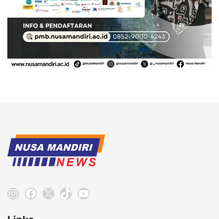
Instagram
Facebook
X
TikTok
YouTube