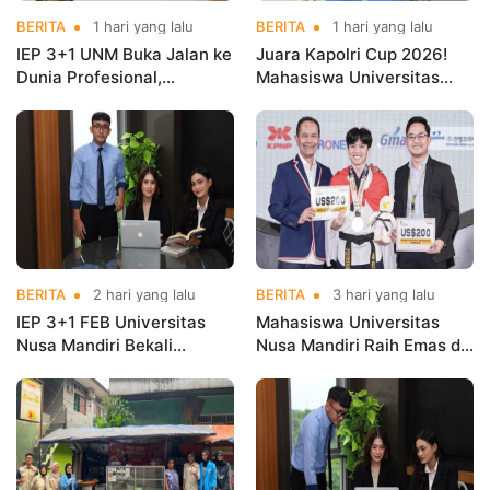
BERITA
1 hari yang lalu
BERITA
1 hari yang lalu
IEP 3+1 UNM Buka Jalan ke
Juara Kapolri Cup 2026!
Dunia Profesional,
Mahasiswa Universitas
Mahasiswa Magang di
Nusa Mandiri Harumkan
Kementerian Koperasi
Nama Kampus di Kejurnas
Taekwondo
BERITA
2 hari yang lalu
BERITA
3 hari yang lalu
IEP 3+1 FEB Universitas
Mahasiswa Universitas
Nusa Mandiri Bekali
Nusa Mandiri Raih Emas di
Mahasiswa Pengalaman
Asian Taekwondo
Kerja Sebelum Lulus
Indonesia Open
Championships 2026