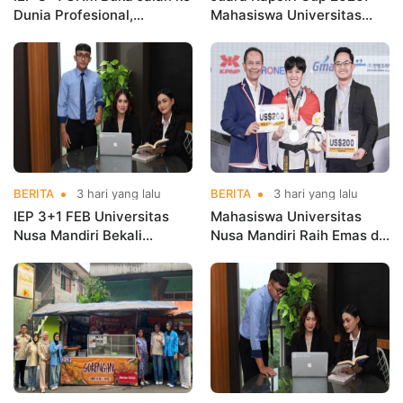
Dunia Profesional,
Mahasiswa Universitas
Mahasiswa Magang di
Nusa Mandiri Harumkan
Kementerian Koperasi
Nama Kampus di Kejurnas
Taekwondo
BERITA
3 hari yang lalu
BERITA
3 hari yang lalu
IEP 3+1 FEB Universitas
Mahasiswa Universitas
Nusa Mandiri Bekali
Nusa Mandiri Raih Emas di
Mahasiswa Pengalaman
Asian Taekwondo
Kerja Sebelum Lulus
Indonesia Open
Championships 2026