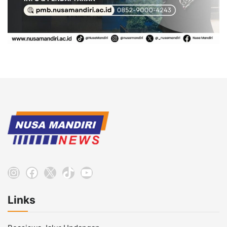
Instagram
Facebook
X
TikTok
YouTube
Links