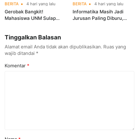
BERITA
4 hari yang lalu
BERITA
4 hari yang lalu
Gerobak Bangkit!
Informatika Masih Jadi
Mahasiswa UNM Sulap
Jurusan Paling Diburu,
Gerobak UMKM Jadi Lebih
UNM Siapkan Talenta AI
Menarik dan Laris
hingga Cyber Security
Tinggalkan Balasan
Alamat email Anda tidak akan dipublikasikan.
Ruas yang
wajib ditandai
*
Komentar
*