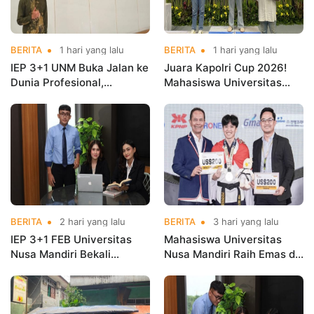
BERITA
1 hari yang lalu
BERITA
1 hari yang lalu
IEP 3+1 UNM Buka Jalan ke
Juara Kapolri Cup 2026!
Dunia Profesional,
Mahasiswa Universitas
Mahasiswa Magang di
Nusa Mandiri Harumkan
Kementerian Koperasi
Nama Kampus di Kejurnas
Taekwondo
BERITA
2 hari yang lalu
BERITA
3 hari yang lalu
IEP 3+1 FEB Universitas
Mahasiswa Universitas
Nusa Mandiri Bekali
Nusa Mandiri Raih Emas di
Mahasiswa Pengalaman
Asian Taekwondo
Kerja Sebelum Lulus
Indonesia Open
Championships 2026