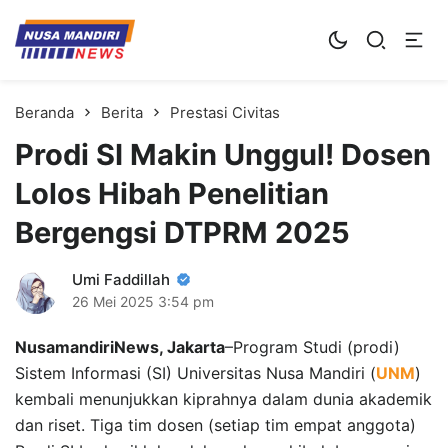
Kampus Digital Bisnis
Universitas Nusa Mandiri
Beranda
Berita
Prestasi Civitas
Prodi SI Makin Unggul! Dosen
Lolos Hibah Penelitian
Bergengsi DTPRM 2025
Umi Faddillah
26 Mei 2025
3:54 pm
NusamandiriNews, Jakarta
–Program Studi (prodi)
Sistem Informasi (SI) Universitas Nusa Mandiri (
UNM
)
kembali menunjukkan kiprahnya dalam dunia akademik
dan riset. Tiga tim dosen (setiap tim empat anggota)