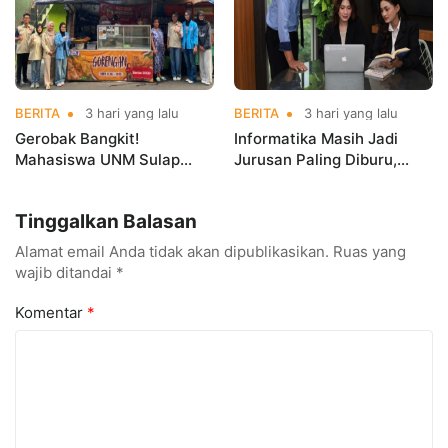
BERITA
3 hari yang lalu
BERITA
3 hari yang lalu
Gerobak Bangkit!
Informatika Masih Jadi
Mahasiswa UNM Sulap
Jurusan Paling Diburu,
Gerobak UMKM Jadi Lebih
UNM Siapkan Talenta AI
Menarik dan Laris
hingga Cyber Security
Tinggalkan Balasan
Alamat email Anda tidak akan dipublikasikan.
Ruas yang
wajib ditandai
*
Komentar
*