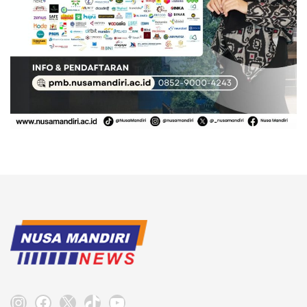
Instagram
Facebook
X
TikTok
YouTube