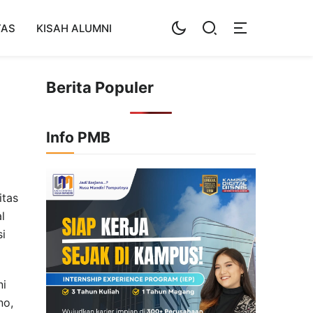
TAS
KISAH ALUMNI
Berita Populer
Info PMB
itas
l
si
ni
no,