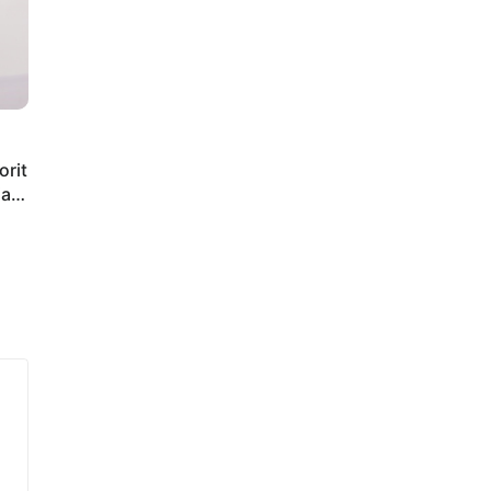
orit
iap