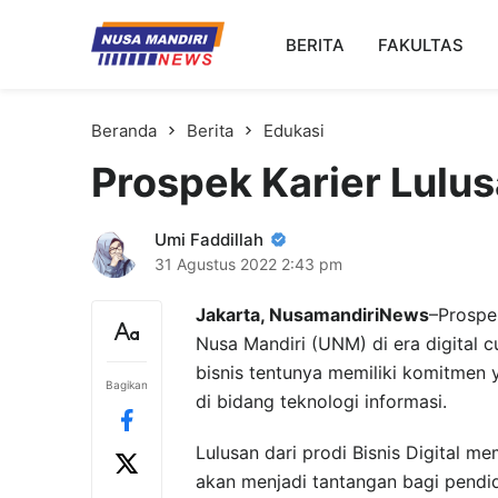
Kampus Digital Bisnis
BERITA
FAKULTAS
Universitas Nusa Mandiri
Beranda
Berita
Edukasi
Prospek Karier Lulusa
Umi Faddillah
31 Agustus 2022
2:43 pm
Jakarta, NusamandiriNews
–Prospek
Nusa Mandiri (UNM) di era digital c
bisnis tentunya memiliki komitmen 
Bagikan
di bidang teknologi informasi.
Lulusan dari prodi Bisnis Digital me
akan menjadi tantangan bagi pendidi