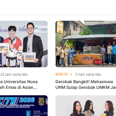
22 jam yang lalu
BERITA
2 hari yang lalu
a Universitas Nusa
Gerobak Bangkit! Mahasiswa
aih Emas di Asian
UNM Sulap Gerobak UMKM Ja
o Indonesia Open
Lebih Menarik dan Laris
ships 2026