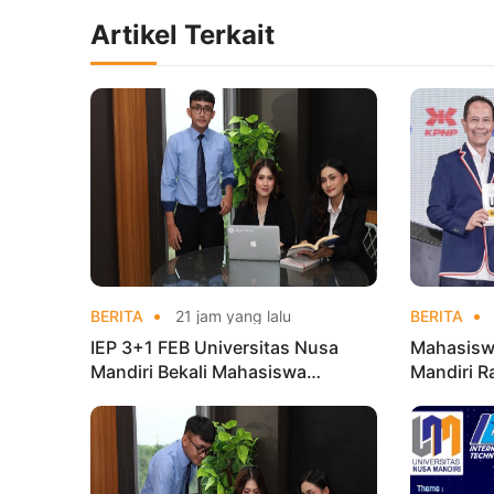
Artikel Terkait
BERITA
21 jam yang lalu
BERITA
IEP 3+1 FEB Universitas Nusa
Mahasisw
Mandiri Bekali Mahasiswa
Mandiri R
Pengalaman Kerja Sebelum Lulus
Taekwond
Champion