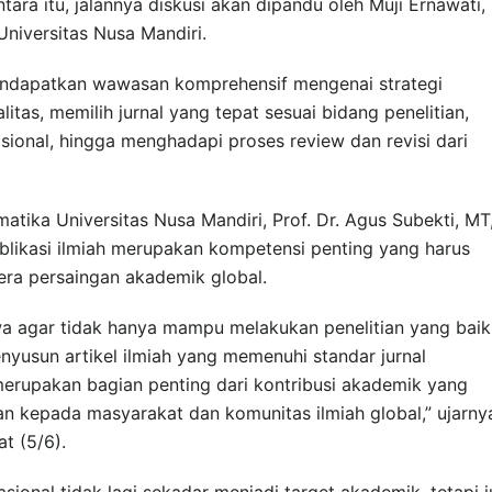
ntara itu, jalannya diskusi akan dipandu oleh Muji Ernawati,
niversitas Nusa Mandiri.
endapatkan wawasan komprehensif mengenai strategi
itas, memilih jurnal yang tepat sesuai bidang penelitian,
sional, hingga menghadapi proses review dan revisi dari
atika Universitas Nusa Mandiri, Prof. Dr. Agus Subekti, MT
kasi ilmiah merupakan kompetensi penting yang harus
 era persaingan akademik global.
a agar tidak hanya mampu melakukan penelitian yang baik
yusun artikel ilmiah yang memenuhi standar jurnal
 merupakan bagian penting dari kontribusi akademik yang
n kepada masyarakat dan komunitas ilmiah global,” ujarny
t (5/6).
asional tidak lagi sekadar menjadi target akademik, tetapi 