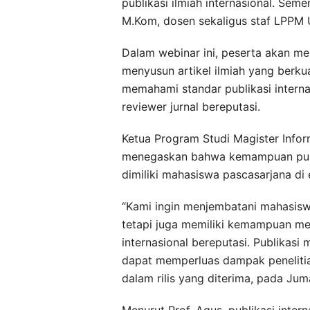
publikasi ilmiah internasional. Seme
M.Kom, dosen sekaligus staf LPPM U
Dalam webinar ini, peserta akan m
menyusun artikel ilmiah yang berkual
memahami standar publikasi interna
reviewer jurnal bereputasi.
Ketua Program Studi Magister Inform
menegaskan bahwa kemampuan publi
dimiliki mahasiswa pascasarjana di
“Kami ingin menjembatani mahasisw
tetapi juga memiliki kemampuan men
internasional bereputasi. Publikasi
dapat memperluas dampak penelitia
dalam rilis yang diterima, pada Juma
Menurut Prof. Agus, publikasi intern