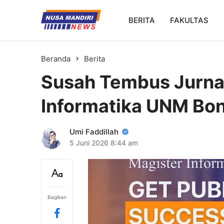
Kampus Digital Bisnis
BERITA
FAKULTAS
Universitas Nusa Mandiri
Beranda
Berita
Susah Tembus Jurnal
Informatika UNM Bon
Umi Faddillah
5 Juni 2026
8:44 am
Bagikan