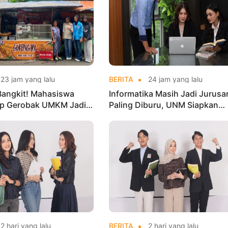
23 jam yang lalu
BERITA
24 jam yang lalu
Bangkit! Mahasiswa
Informatika Masih Jadi Jurusa
p Gerobak UMKM Jadi
Paling Diburu, UNM Siapkan
arik dan Laris
Talenta AI hingga Cyber Securi
2 hari yang lalu
BERITA
2 hari yang lalu