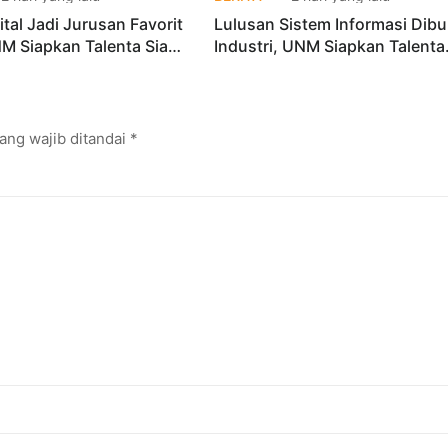
ital Jadi Jurusan Favorit
Lulusan Sistem Informasi Dibu
M Siapkan Talenta Siap
Industri, UNM Siapkan Talenta
ustri Digital
Digital Siap Kerja
ang wajib ditandai
*