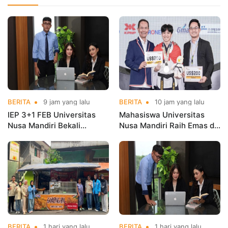
BERITA
9 jam yang lalu
BERITA
10 jam yang lalu
IEP 3+1 FEB Universitas
Mahasiswa Universitas
Nusa Mandiri Bekali
Nusa Mandiri Raih Emas di
Mahasiswa Pengalaman
Asian Taekwondo
Kerja Sebelum Lulus
Indonesia Open
Championships 2026
BERITA
1 hari yang lalu
BERITA
1 hari yang lalu