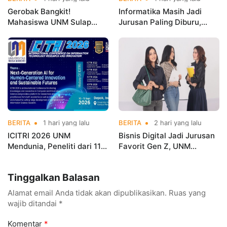
Gerobak Bangkit!
Informatika Masih Jadi
Mahasiswa UNM Sulap
Jurusan Paling Diburu,
Gerobak UMKM Jadi Lebih
UNM Siapkan Talenta AI
Menarik dan Laris
hingga Cyber Security
BERITA
1 hari yang lalu
BERITA
2 hari yang lalu
ICITRI 2026 UNM
Bisnis Digital Jadi Jurusan
Mendunia, Peneliti dari 11
Favorit Gen Z, UNM
Negara Ramaikan
Siapkan Talenta Siap
Konferensi Internasional
Kuasai Industri Digital
Tinggalkan Balasan
Alamat email Anda tidak akan dipublikasikan.
Ruas yang
wajib ditandai
*
Komentar
*