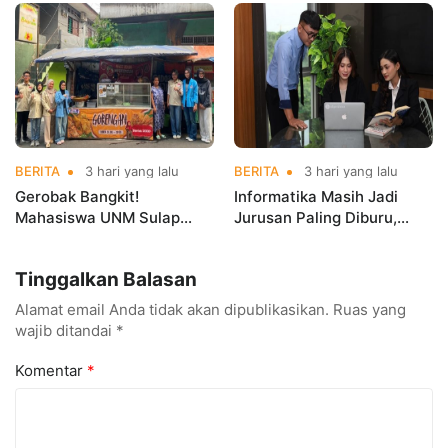
Kerja Sebelum Lulus
Indonesia Open
Championships 2026
BERITA
3 hari yang lalu
BERITA
3 hari yang lalu
Gerobak Bangkit!
Informatika Masih Jadi
Mahasiswa UNM Sulap
Jurusan Paling Diburu,
Gerobak UMKM Jadi Lebih
UNM Siapkan Talenta AI
Menarik dan Laris
hingga Cyber Security
Tinggalkan Balasan
Alamat email Anda tidak akan dipublikasikan.
Ruas yang
wajib ditandai
*
Komentar
*