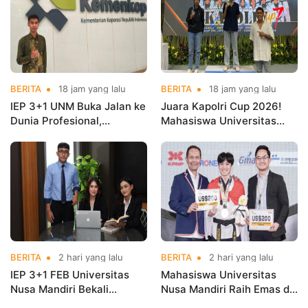
BERITA
18 jam yang lalu
BERITA
18 jam yang lalu
IEP 3+1 UNM Buka Jalan ke
Juara Kapolri Cup 2026!
Dunia Profesional,
Mahasiswa Universitas
Mahasiswa Magang di
Nusa Mandiri Harumkan
Kementerian Koperasi
Nama Kampus di Kejurnas
Taekwondo
BERITA
2 hari yang lalu
BERITA
2 hari yang lalu
IEP 3+1 FEB Universitas
Mahasiswa Universitas
Nusa Mandiri Bekali
Nusa Mandiri Raih Emas di
Mahasiswa Pengalaman
Asian Taekwondo