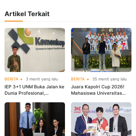
Artikel Terkait
BERITA
3 menit yang lalu
BERITA
35 menit yang lalu
IEP 3+1 UNM Buka Jalan ke
Juara Kapolri Cup 2026!
Dunia Profesional,
Mahasiswa Universitas
Mahasiswa Magang di
Nusa Mandiri Harumkan
Kementerian Koperasi
Nama Kampus di Kejurnas
Taekwondo