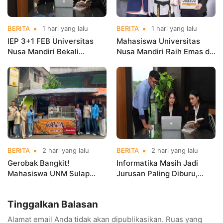
BERITA
1 hari yang lalu
BERITA
1 hari yang lalu
IEP 3+1 FEB Universitas
Mahasiswa Universitas
Nusa Mandiri Bekali
Nusa Mandiri Raih Emas di
Mahasiswa Pengalaman
Asian Taekwondo
Kerja Sebelum Lulus
Indonesia Open
Championships 2026
BERITA
2 hari yang lalu
BERITA
2 hari yang lalu
Gerobak Bangkit!
Informatika Masih Jadi
Mahasiswa UNM Sulap
Jurusan Paling Diburu,
Gerobak UMKM Jadi Lebih
UNM Siapkan Talenta AI
Menarik dan Laris
hingga Cyber Security
Tinggalkan Balasan
Alamat email Anda tidak akan dipublikasikan.
Ruas yang