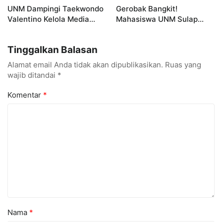
UNM Dampingi Taekwondo
Gerobak Bangkit!
Valentino Kelola Media
Mahasiswa UNM Sulap
Sosial untuk Perkuat
Gerobak UMKM Jadi Lebih
Branding Digital
Menarik dan Laris
Tinggalkan Balasan
Alamat email Anda tidak akan dipublikasikan.
Ruas yang
wajib ditandai
*
Komentar
*
Nama
*