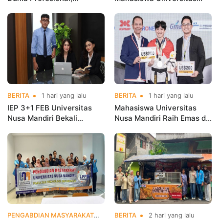
Mahasiswa Magang di
Nusa Mandiri Harumkan
Kementerian Koperasi
Nama Kampus di Kejurnas
Taekwondo
BERITA
1 hari yang lalu
BERITA
1 hari yang lalu
IEP 3+1 FEB Universitas
Mahasiswa Universitas
Nusa Mandiri Bekali
Nusa Mandiri Raih Emas di
Mahasiswa Pengalaman
Asian Taekwondo
Kerja Sebelum Lulus
Indonesia Open
Championships 2026
PENGABDIAN MASYARAKAT
2 hari yang lalu
BERITA
2 hari yang lalu