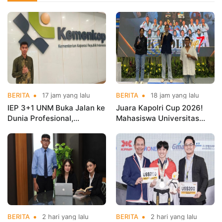
BERITA
17 jam yang lalu
BERITA
18 jam yang lalu
IEP 3+1 UNM Buka Jalan ke
Juara Kapolri Cup 2026!
Dunia Profesional,
Mahasiswa Universitas
Mahasiswa Magang di
Nusa Mandiri Harumkan
Kementerian Koperasi
Nama Kampus di Kejurnas
Taekwondo
BERITA
2 hari yang lalu
BERITA
2 hari yang lalu