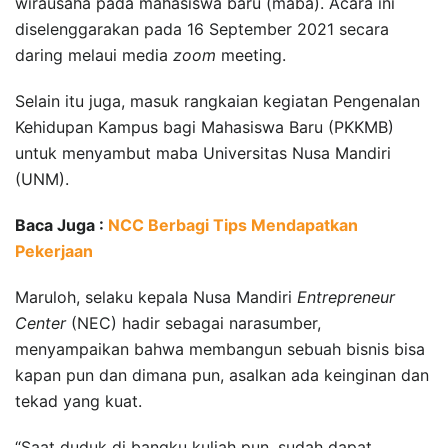
wirausaha pada mahasiswa baru (maba). Acara ini
diselenggarakan pada 16 September 2021 secara
daring melaui media
zoom
meeting.
Selain itu juga, masuk rangkaian kegiatan Pengenalan
Kehidupan Kampus bagi Mahasiswa Baru (PKKMB)
untuk menyambut maba Universitas Nusa Mandiri
(UNM).
Baca Juga :
NCC Berbagi Tips Mendapatkan
Pekerjaan
Maruloh, selaku kepala Nusa Mandiri
Entrepreneur
Center
(NEC) hadir sebagai narasumber,
menyampaikan bahwa membangun sebuah bisnis bisa
kapan pun dan dimana pun, asalkan ada keinginan dan
tekad yang kuat.
“Saat duduk di bangku kuliah pun, sudah dapat