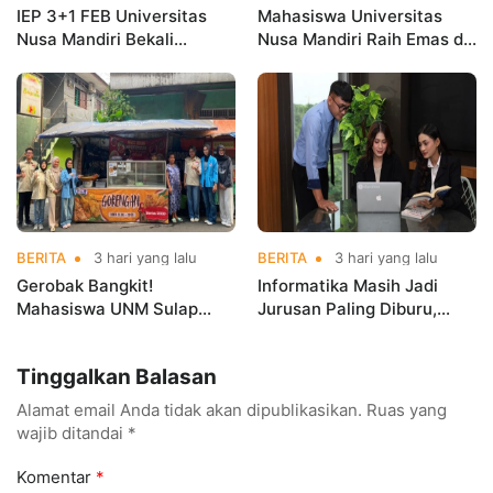
IEP 3+1 FEB Universitas
Mahasiswa Universitas
Nusa Mandiri Bekali
Nusa Mandiri Raih Emas di
Mahasiswa Pengalaman
Asian Taekwondo
Kerja Sebelum Lulus
Indonesia Open
Championships 2026
BERITA
3 hari yang lalu
BERITA
3 hari yang lalu
Gerobak Bangkit!
Informatika Masih Jadi
Mahasiswa UNM Sulap
Jurusan Paling Diburu,
Gerobak UMKM Jadi Lebih
UNM Siapkan Talenta AI
Menarik dan Laris
hingga Cyber Security
Tinggalkan Balasan
Alamat email Anda tidak akan dipublikasikan.
Ruas yang
wajib ditandai
*
Komentar
*