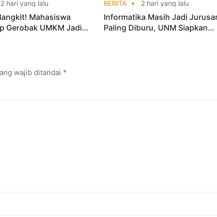
2 hari yang lalu
BERITA
2 hari yang lalu
Bangkit! Mahasiswa
Informatika Masih Jadi Jurusa
p Gerobak UMKM Jadi
Paling Diburu, UNM Siapkan
arik dan Laris
Talenta AI hingga Cyber Securi
ang wajib ditandai
*