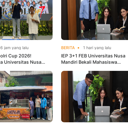
6 jam yang lalu
BERITA
1 hari yang lalu
olri Cup 2026!
IEP 3+1 FEB Universitas Nusa
a Universitas Nusa
Mandiri Bekali Mahasiswa
Harumkan Nama Kampus
Pengalaman Kerja Sebelum Lu
nas Taekwondo