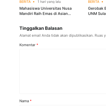
BERITA
1 hari yang lalu
BERITA
Mahasiswa Universitas Nusa
Gerobak 
Mandiri Raih Emas di Asian
UNM Sula
Taekwondo Indonesia Open
Lebih Men
Championships 2026
Tinggalkan Balasan
Alamat email Anda tidak akan dipublikasikan.
Ruas y
Komentar
*
Nama
*