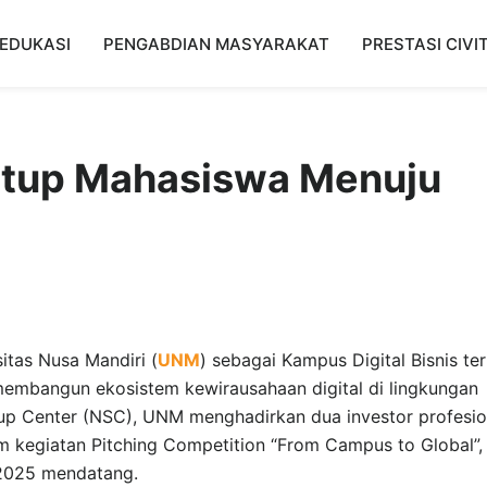
EDUKASI
PENGABDIAN MASYARAKAT
PRESTASI CIVI
rtup Mahasiswa Menuju
itas Nusa Mandiri (
UNM
) sebagai Kampus Digital Bisnis te
mbangun ekosistem kewirausahaan digital di lingkungan
tup Center (NSC), UNM menghadirkan dua investor profesio
m kegiatan Pitching Competition “From Campus to Global”,
2025 mendatang.