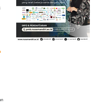
i
i
a
an