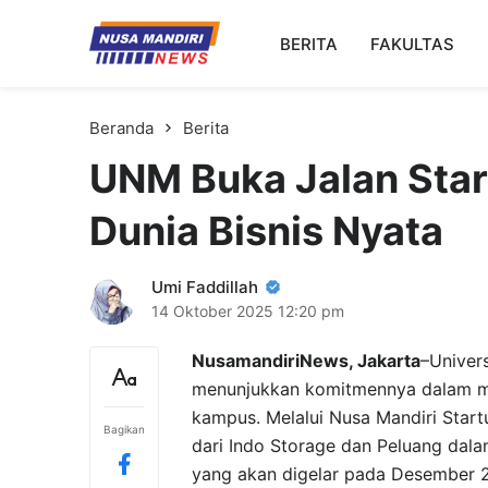
Kampus Digital Bisnis
BERITA
FAKULTAS
Universitas Nusa Mandiri
Beranda
Berita
UNM Buka Jalan Sta
Dunia Bisnis Nyata
Umi Faddillah
14 Oktober 2025
12:20 pm
NusamandiriNews, Jakarta
–Univers
menunjukkan komitmennya dalam me
kampus. Melalui Nusa Mandiri Star
Bagikan
dari Indo Storage dan Peluang dala
yang akan digelar pada Desember 