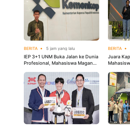
BERITA
5 jam yang lalu
BERITA
IEP 3+1 UNM Buka Jalan ke Dunia
Juara Kap
Profesional, Mahasiswa Magang
Mahasisw
di Kementerian Koperasi
Mandiri 
di Kejur