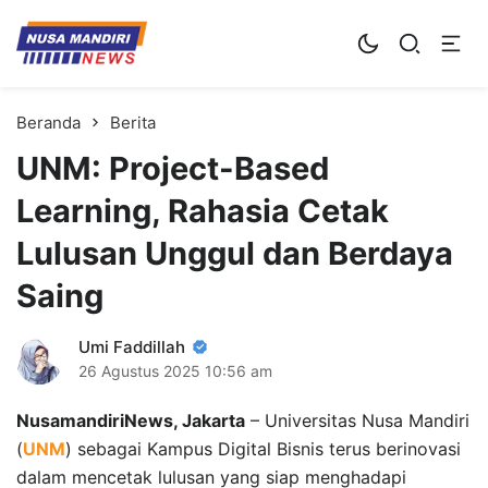
Kampus Digital Bisnis
Universitas Nusa Mandiri
Beranda
Berita
UNM: Project-Based
Learning, Rahasia Cetak
Lulusan Unggul dan Berdaya
Saing
Umi Faddillah
26 Agustus 2025
10:56 am
NusamandiriNews, Jakarta
– Universitas Nusa Mandiri
(
UNM
) sebagai Kampus Digital Bisnis terus berinovasi
dalam mencetak lulusan yang siap menghadapi