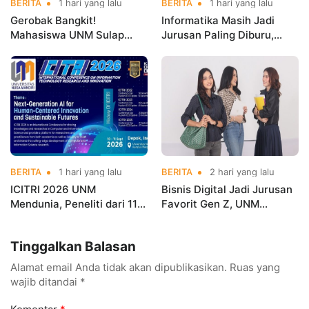
BERITA
1 hari yang lalu
BERITA
1 hari yang lalu
Gerobak Bangkit!
Informatika Masih Jadi
Mahasiswa UNM Sulap
Jurusan Paling Diburu,
Gerobak UMKM Jadi Lebih
UNM Siapkan Talenta AI
Menarik dan Laris
hingga Cyber Security
BERITA
1 hari yang lalu
BERITA
2 hari yang lalu
ICITRI 2026 UNM
Bisnis Digital Jadi Jurusan
Mendunia, Peneliti dari 11
Favorit Gen Z, UNM
Negara Ramaikan
Siapkan Talenta Siap
Konferensi Internasional
Kuasai Industri Digital
Tinggalkan Balasan
Alamat email Anda tidak akan dipublikasikan.
Ruas yang
wajib ditandai
*