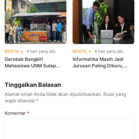
Kerja Sebelum Lulus
Indonesia Open
Championships 2026
BERITA
4 hari yang lalu
BERITA
4 hari yang lalu
Gerobak Bangkit!
Informatika Masih Jadi
Mahasiswa UNM Sulap
Jurusan Paling Diburu,
Gerobak UMKM Jadi Lebih
UNM Siapkan Talenta AI
Menarik dan Laris
hingga Cyber Security
Tinggalkan Balasan
Alamat email Anda tidak akan dipublikasikan.
Ruas yang
wajib ditandai
*
Komentar
*