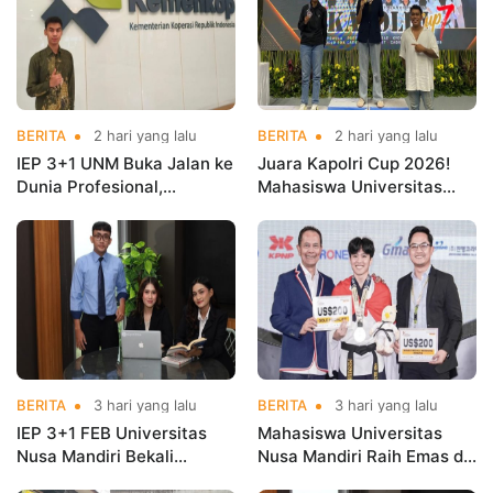
BERITA
2 hari yang lalu
BERITA
2 hari yang lalu
IEP 3+1 UNM Buka Jalan ke
Juara Kapolri Cup 2026!
Dunia Profesional,
Mahasiswa Universitas
Mahasiswa Magang di
Nusa Mandiri Harumkan
Kementerian Koperasi
Nama Kampus di Kejurnas
Taekwondo
BERITA
3 hari yang lalu
BERITA
3 hari yang lalu
IEP 3+1 FEB Universitas
Mahasiswa Universitas
Nusa Mandiri Bekali
Nusa Mandiri Raih Emas di
Mahasiswa Pengalaman
Asian Taekwondo