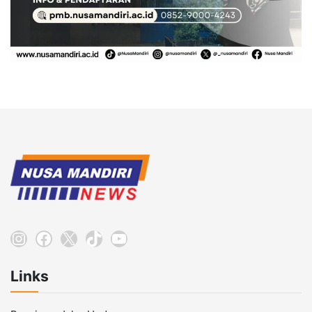
Instagram
Facebook
X
TikTok
YouTube
Links