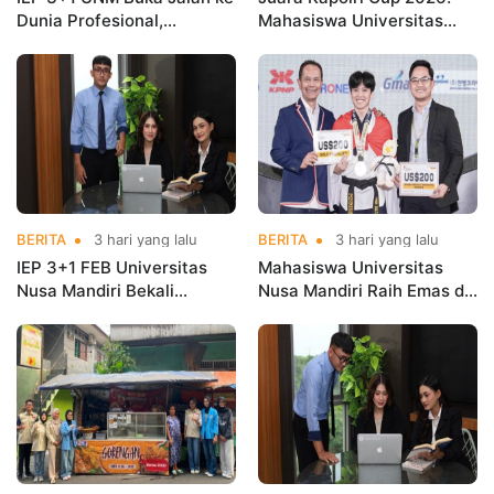
Dunia Profesional,
Mahasiswa Universitas
Mahasiswa Magang di
Nusa Mandiri Harumkan
Kementerian Koperasi
Nama Kampus di Kejurnas
Taekwondo
BERITA
3 hari yang lalu
BERITA
3 hari yang lalu
IEP 3+1 FEB Universitas
Mahasiswa Universitas
Nusa Mandiri Bekali
Nusa Mandiri Raih Emas di
Mahasiswa Pengalaman
Asian Taekwondo
Kerja Sebelum Lulus
Indonesia Open
Championships 2026