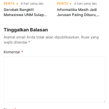
BERITA
4 hari yang lalu
BERITA
4 hari yang lalu
Gerobak Bangkit!
Informatika Masih Jadi
Mahasiswa UNM Sulap
Jurusan Paling Diburu,
Gerobak UMKM Jadi Lebih
UNM Siapkan Talenta AI
Menarik dan Laris
hingga Cyber Security
Tinggalkan Balasan
Alamat email Anda tidak akan dipublikasikan.
Ruas yang
wajib ditandai
*
Komentar
*