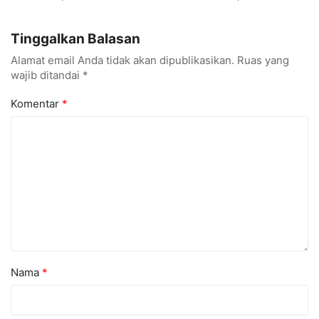
Negara Ramaikan
Siapkan Talenta Siap
Konferensi Internasional
Kuasai Industri Digital
Tinggalkan Balasan
Alamat email Anda tidak akan dipublikasikan.
Ruas yang
wajib ditandai
*
Komentar
*
Nama
*