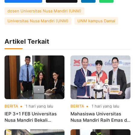
dosen Universitas Nusa Mandiri (UNM)
Universitas Nusa Mandiri (UNM)
UNM kampus Damai
Artikel Terkait
BERITA
1 hari yang lalu
BERITA
1 hari yang lalu
IEP 3+1 FEB Universitas
Mahasiswa Universitas
Nusa Mandiri Bekali
Nusa Mandiri Raih Emas di
Mahasiswa Pengalaman
Asian Taekwondo
Kerja Sebelum Lulus
Indonesia Open