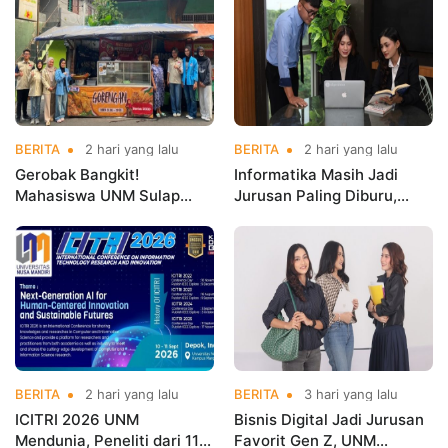
Championships 2026
BERITA
2 hari yang lalu
BERITA
2 hari yang lalu
Gerobak Bangkit!
Informatika Masih Jadi
Mahasiswa UNM Sulap
Jurusan Paling Diburu,
Gerobak UMKM Jadi Lebih
UNM Siapkan Talenta AI
Menarik dan Laris
hingga Cyber Security
BERITA
2 hari yang lalu
BERITA
3 hari yang lalu
ICITRI 2026 UNM
Bisnis Digital Jadi Jurusan
Mendunia, Peneliti dari 11
Favorit Gen Z, UNM