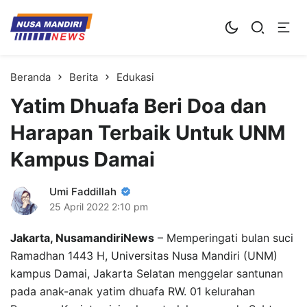
Kampus Digital Bisnis
Universitas Nusa Mandiri
Beranda
Berita
Edukasi
Yatim Dhuafa Beri Doa dan
Harapan Terbaik Untuk UNM
Kampus Damai
Umi Faddillah
25 April 2022
2:10 pm
Jakarta, NusamandiriNews
– Memperingati bulan suci
Ramadhan 1443 H, Universitas Nusa Mandiri (UNM)
kampus Damai, Jakarta Selatan menggelar santunan
pada anak-anak yatim dhuafa RW. 01 kelurahan