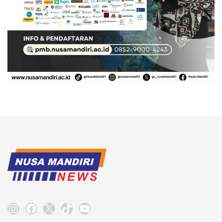
Instagram
Facebook
X
TikTok
YouTube