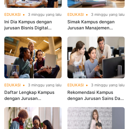
EDUKASI
3 minggu yang lalu
EDUKASI
3 minggu yang lalu
Ini Dia Kampus dengan
Simak Kampus dengan
jurusan Bisnis Digital
Jurusan Manajemen
terbaik di Jakarta yang
Terbaik di Jakarta untuk
Populer
Karier Cemerlang
EDUKASI
3 minggu yang lalu
EDUKASI
3 minggu yang lalu
Daftar Lengkap Kampus
Rekomendasi Kampus
dengan Jurusan
dengan Jurusan Sains Data
Informatika Terbaik di
Terbaik di Jakarta di
Jakarta
Jakarta di Era Big Data