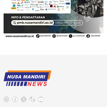
Instagram
Facebook
X
TikTok
YouTube