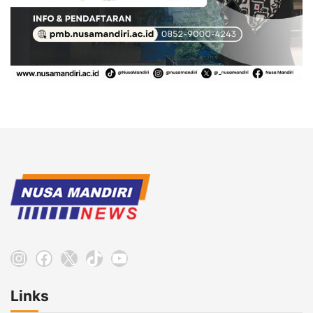
Instagram
Facebook
X
TikTok
YouTube
Links