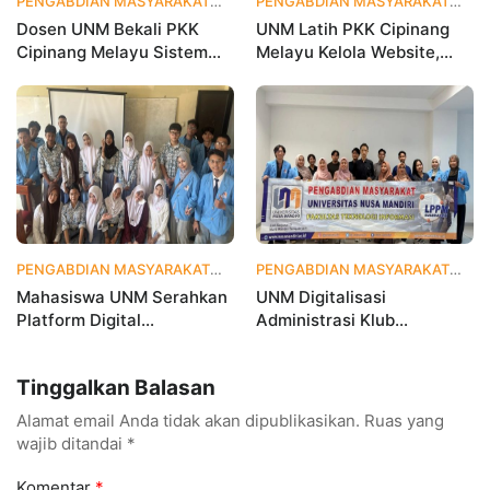
PENGABDIAN MASYARAKAT
1 bulan yang lalu
PENGABDIAN MASYARAKAT
1 
Dosen UNM Bekali PKK
UNM Latih PKK Cipinang
Cipinang Melayu Sistem
Melayu Kelola Website,
Monitoring Digital UP2K,
Percepat Transformasi
Dorong Pemberdayaan
Digital Masyarakat
Berbasis Data
PENGABDIAN MASYARAKAT
1 bulan yang lalu
PENGABDIAN MASYARAKAT
2 
Mahasiswa UNM Serahkan
UNM Digitalisasi
Platform Digital
Administrasi Klub
MetamorfOSIS, OSIS SMKN
Taekwondo, Bukti Kampus
1 Tarumajaya Kini Go
Digital Bisnis Hadir untuk
Tinggalkan Balasan
Digital
Masyarakat
Alamat email Anda tidak akan dipublikasikan.
Ruas yang
wajib ditandai
*
Komentar
*