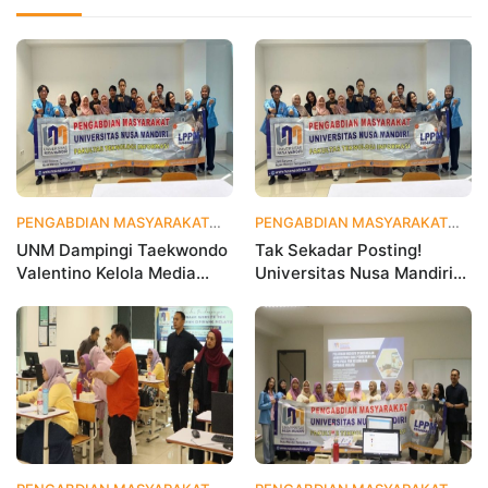
PENGABDIAN MASYARAKAT
4 hari yang lalu
PENGABDIAN MASYARAKAT
2 
UNM Dampingi Taekwondo
Tak Sekadar Posting!
Valentino Kelola Media
Universitas Nusa Mandiri
Sosial untuk Perkuat
Ajarkan Data Analytics
Branding Digital
agar Instagram Klub
Olahraga Makin Viral