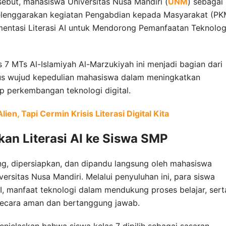
sebut, mahasiswa Universitas Nusa Mandiri (
UNM
) sebagai
yelenggarakan kegiatan Pengabdian kepada Masyarakat (PK
mentasi Literasi AI untuk Mendorong Pemanfaatan Teknolog
 7 MTs Al-Islamiyah Al-Marzukiyah ini menjadi bagian dari
gus wujud kepedulian mahasiswa dalam meningkatkan
 perkembangan teknologi digital.
en, Tapi Cermin Krisis Literasi Digital Kita
n Literasi AI ke Siswa SMP
ng, dipersiapkan, dan dipandu langsung oleh mahasiswa
ersitas Nusa Mandiri. Melalui penyuluhan ini, para siswa
, manfaat teknologi dalam mendukung proses belajar, sert
secara aman dan bertanggung jawab.
enjelaskan bahwa siswa kelas 7 dipilih sebagai sasaran