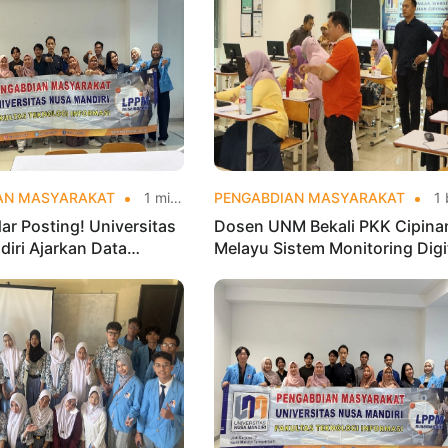
AN MASYARAKAT
1 minggu yang lalu
PENGABDIAN MASYARAKAT
1 bulan yang
ar Posting! Universitas
Dosen UNM Bekali PKK Cipina
iri Ajarkan Data
Melayu Sistem Monitoring Digi
 agar Instagram Klub
UP2K, Dorong Pemberdayaan
Makin Viral
Berbasis Data