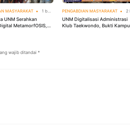
AN MASYARAKAT
1 bulan yang lalu
PENGABDIAN MASYARAKAT
2 bulan yang
a UNM Serahkan
UNM Digitalisasi Administrasi
Digital MetamorfOSIS,
Klub Taekwondo, Bukti Kamp
 1 Tarumajaya Kini Go
Digital Bisnis Hadir untuk
Masyarakat
ang wajib ditandai
*