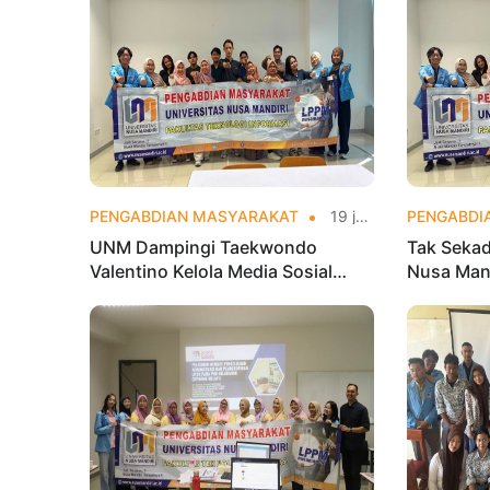
PENGABDIAN MASYARAKAT
19 jam yang lalu
PENGABDI
UNM Dampingi Taekwondo
Tak Sekad
Valentino Kelola Media Sosial
Nusa Mand
untuk Perkuat Branding Digital
Analytics
Olahraga 