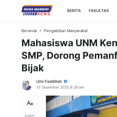
Kampus Digital Bisnis
BERITA
FAKULTAS
Universitas Nusa Mandiri
Beranda
Pengabdian Masyarakat
Mahasiswa UNM Kenal
SMP, Dorong Pemanf
Bijak
Umi Faddillah
10 Desember 2025
8:29 am
Bagikan