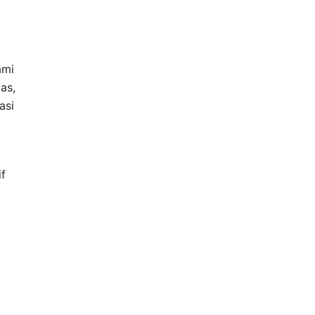
ami
as,
asi
f