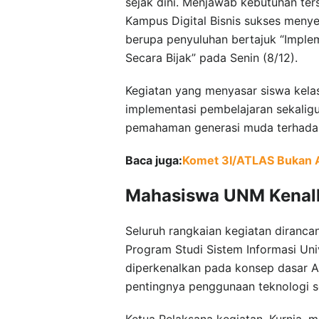
sejak dini. Menjawab kebutuhan ter
Kampus Digital Bisnis sukses men
berupa penyuluhan bertajuk “Imple
Secara Bijak” pada Senin (8/12).
Kegiatan yang menyasar siswa kelas
implementasi pembelajaran sekali
pemahaman generasi muda terhadap
Baca juga:
Komet 3I/ATLAS Bukan Ali
Mahasiswa UNM Kenalka
Seluruh rangkaian kegiatan diranca
Program Studi Sistem Informasi Univ
diperkenalkan pada konsep dasar AI
pentingnya penggunaan teknologi 
Ketua Pelaksana kegiatan, Kurnia, m