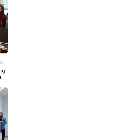
 lalu
ng
tal