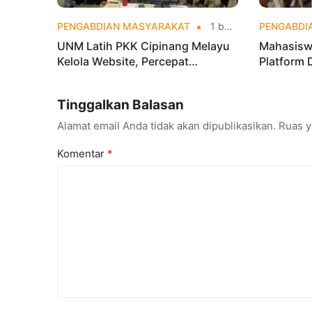
PENGABDIAN MASYARAKAT
1 bulan yang lalu
PENGABDI
UNM Latih PKK Cipinang Melayu
Mahasisw
Kelola Website, Percepat
Platform 
Transformasi Digital Masyarakat
OSIS SMKN
Digital
Tinggalkan Balasan
Alamat email Anda tidak akan dipublikasikan.
Ruas y
Komentar
*