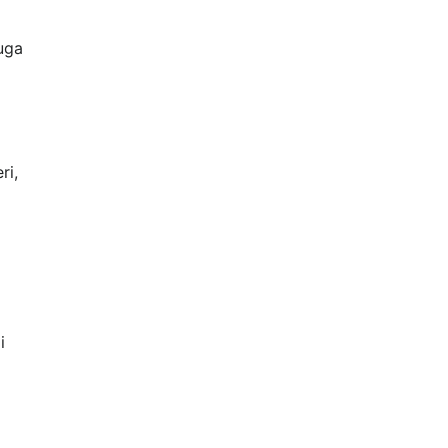
uga
p
ri,
i