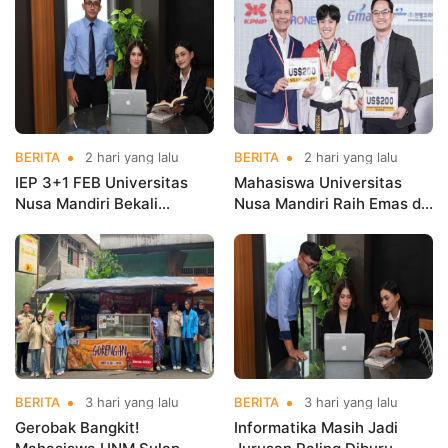
Kementerian Koperasi
Nama Kampus di Kejurnas
Taekwondo
BERITA
2 hari yang lalu
BERITA
2 hari yang lalu
IEP 3+1 FEB Universitas
Mahasiswa Universitas
Nusa Mandiri Bekali
Nusa Mandiri Raih Emas di
Mahasiswa Pengalaman
Asian Taekwondo
Kerja Sebelum Lulus
Indonesia Open
Championships 2026
BERITA
3 hari yang lalu
BERITA
3 hari yang lalu
Gerobak Bangkit!
Informatika Masih Jadi