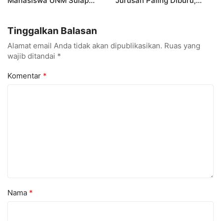
Mahasiswa UNM Sulap
Jurusan Paling Diburu,
Gerobak UMKM Jadi Lebih
UNM Siapkan Talenta AI
Menarik dan Laris
hingga Cyber Security
Tinggalkan Balasan
Alamat email Anda tidak akan dipublikasikan.
Ruas yang
wajib ditandai
*
Komentar
*
Nama
*