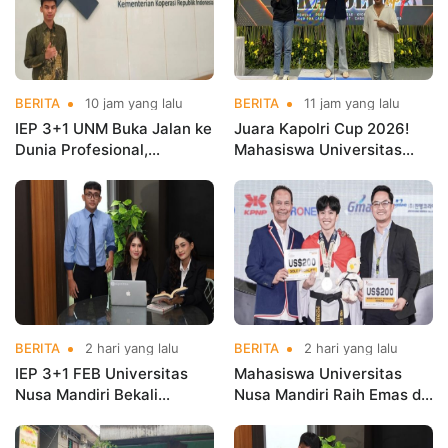
BERITA
10 jam yang lalu
BERITA
11 jam yang lalu
IEP 3+1 UNM Buka Jalan ke
Juara Kapolri Cup 2026!
Dunia Profesional,
Mahasiswa Universitas
Mahasiswa Magang di
Nusa Mandiri Harumkan
Kementerian Koperasi
Nama Kampus di Kejurnas
Taekwondo
BERITA
2 hari yang lalu
BERITA
2 hari yang lalu
IEP 3+1 FEB Universitas
Mahasiswa Universitas
Nusa Mandiri Bekali
Nusa Mandiri Raih Emas di
Mahasiswa Pengalaman
Asian Taekwondo
Kerja Sebelum Lulus
Indonesia Open