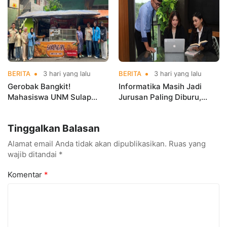
Championships 2026
BERITA
3 hari yang lalu
BERITA
3 hari yang lalu
Gerobak Bangkit!
Informatika Masih Jadi
Mahasiswa UNM Sulap
Jurusan Paling Diburu,
Gerobak UMKM Jadi Lebih
UNM Siapkan Talenta AI
Menarik dan Laris
hingga Cyber Security
Tinggalkan Balasan
Alamat email Anda tidak akan dipublikasikan.
Ruas yang
wajib ditandai
*
Komentar
*