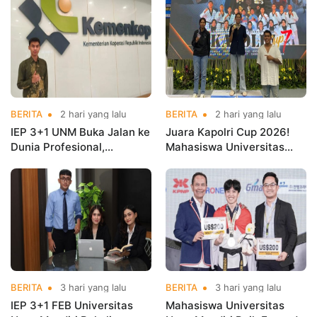
BERITA
2 hari yang lalu
BERITA
2 hari yang lalu
IEP 3+1 UNM Buka Jalan ke
Juara Kapolri Cup 2026!
Dunia Profesional,
Mahasiswa Universitas
Mahasiswa Magang di
Nusa Mandiri Harumkan
Kementerian Koperasi
Nama Kampus di Kejurnas
Taekwondo
BERITA
3 hari yang lalu
BERITA
3 hari yang lalu
IEP 3+1 FEB Universitas
Mahasiswa Universitas