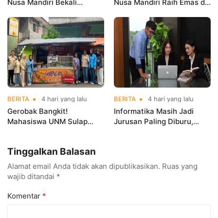
Nusa Mandiri Bekali
Nusa Mandiri Raih Emas di
Mahasiswa Pengalaman
Asian Taekwondo
Kerja Sebelum Lulus
Indonesia Open
Championships 2026
BERITA
4 hari yang lalu
BERITA
4 hari yang lalu
Gerobak Bangkit!
Informatika Masih Jadi
Mahasiswa UNM Sulap
Jurusan Paling Diburu,
Gerobak UMKM Jadi Lebih
UNM Siapkan Talenta AI
Menarik dan Laris
hingga Cyber Security
Tinggalkan Balasan
Alamat email Anda tidak akan dipublikasikan.
Ruas yang
wajib ditandai
*
Komentar
*