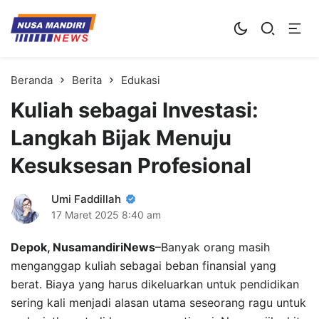
Kampus Digital Bisnis
Universitas Nusa Mandiri
Beranda
Berita
Edukasi
Kuliah sebagai Investasi:
Langkah Bijak Menuju
Kesuksesan Profesional
Umi Faddillah
17 Maret 2025
8:40 am
Depok, NusamandiriNews
–Banyak orang masih
menganggap kuliah sebagai beban finansial yang
berat. Biaya yang harus dikeluarkan untuk pendidikan
sering kali menjadi alasan utama seseorang ragu untuk