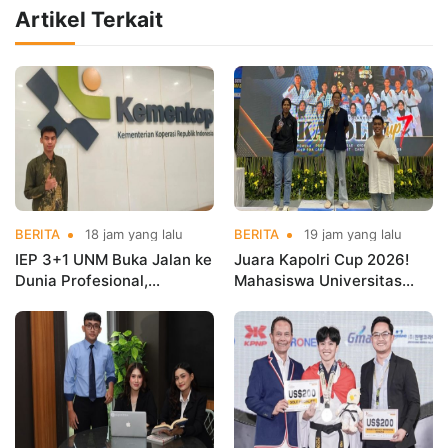
Artikel Terkait
BERITA
18 jam yang lalu
BERITA
19 jam yang lalu
IEP 3+1 UNM Buka Jalan ke
Juara Kapolri Cup 2026!
Dunia Profesional,
Mahasiswa Universitas
Mahasiswa Magang di
Nusa Mandiri Harumkan
Kementerian Koperasi
Nama Kampus di Kejurnas
Taekwondo