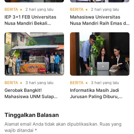
BERITA
2 hari yang lalu
BERITA
2 hari yang lalu
IEP 3+1 FEB Universitas
Mahasiswa Universitas
Nusa Mandiri Bekali
Nusa Mandiri Raih Emas di
Mahasiswa Pengalaman
Asian Taekwondo
Kerja Sebelum Lulus
Indonesia Open
Championships 2026
BERITA
3 hari yang lalu
BERITA
3 hari yang lalu
Gerobak Bangkit!
Informatika Masih Jadi
Mahasiswa UNM Sulap
Jurusan Paling Diburu,
Gerobak UMKM Jadi Lebih
UNM Siapkan Talenta AI
Menarik dan Laris
hingga Cyber Security
Tinggalkan Balasan
Alamat email Anda tidak akan dipublikasikan.
Ruas yang
wajib ditandai
*