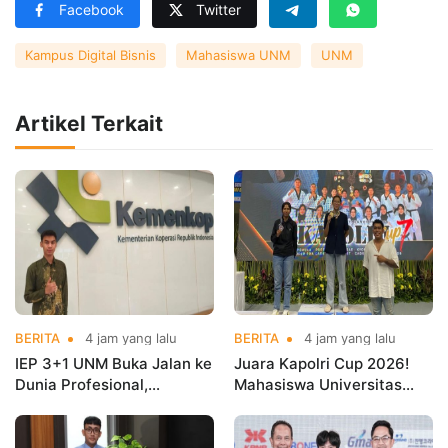
Facebook
Twitter
Kampus Digital Bisnis
Mahasiswa UNM
UNM
Artikel Terkait
BERITA
4 jam yang lalu
BERITA
4 jam yang lalu
IEP 3+1 UNM Buka Jalan ke
Juara Kapolri Cup 2026!
Dunia Profesional,
Mahasiswa Universitas
Mahasiswa Magang di
Nusa Mandiri Harumkan
Kementerian Koperasi
Nama Kampus di Kejurnas
Taekwondo