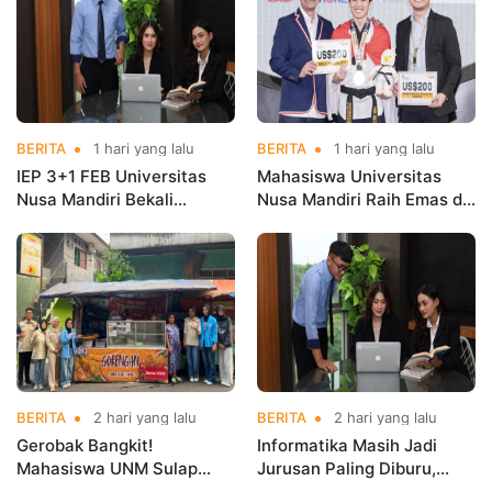
BERITA
1 hari yang lalu
BERITA
1 hari yang lalu
IEP 3+1 FEB Universitas
Mahasiswa Universitas
Nusa Mandiri Bekali
Nusa Mandiri Raih Emas di
Mahasiswa Pengalaman
Asian Taekwondo
Kerja Sebelum Lulus
Indonesia Open
Championships 2026
BERITA
2 hari yang lalu
BERITA
2 hari yang lalu
Gerobak Bangkit!
Informatika Masih Jadi
Mahasiswa UNM Sulap
Jurusan Paling Diburu,
Gerobak UMKM Jadi Lebih
UNM Siapkan Talenta AI