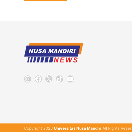
Instagram
Facebook
X
TikTok
YouTube
Copyright 2026
Universitas Nusa Mandiri
All Rights Reser