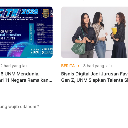
o Indonesia Open
Lebih Menarik dan Laris
ships 2026
2 hari yang lalu
BERITA
3 hari yang lalu
026 UNM Mendunia,
Bisnis Digital Jadi Jurusan Fav
dari 11 Negara Ramaikan
Gen Z, UNM Siapkan Talenta S
i Internasional
Kuasai Industri Digital
ang wajib ditandai
*