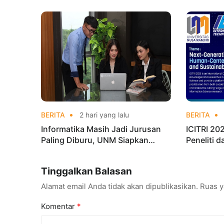
Pengalaman Kerja Sebelum Lulus
Taekwond
Champion
BERITA
2 hari yang lalu
BERITA
Informatika Masih Jadi Jurusan
ICITRI 2
Paling Diburu, UNM Siapkan
Peneliti 
Talenta AI hingga Cyber Security
Konferens
Tinggalkan Balasan
Alamat email Anda tidak akan dipublikasikan.
Ruas y
Komentar
*