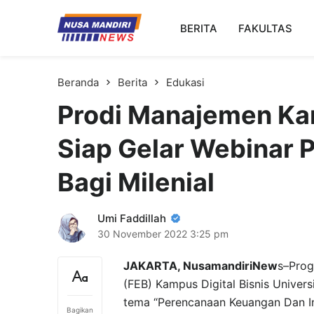
Kampus Digital Bisnis
BERITA
FAKULTAS
Universitas Nusa Mandiri
Beranda
Berita
Edukasi
Prodi Manajemen Kam
Siap Gelar Webinar
Bagi Milenial
Umi Faddillah
30 November 2022
3:25 pm
JAKARTA, NusamandiriNew
s–Prog
(FEB) Kampus Digital Bisnis Unive
tema “Perencanaan Keuangan Dan Inv
Bagikan