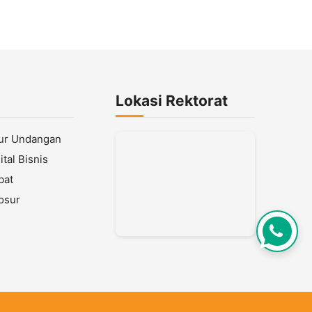
Lokasi Rektorat
lur Undangan
tal Bisnis
bat
osur