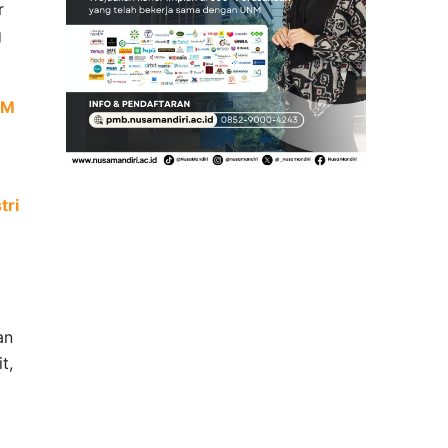
r
g
NM
tri
an
t,