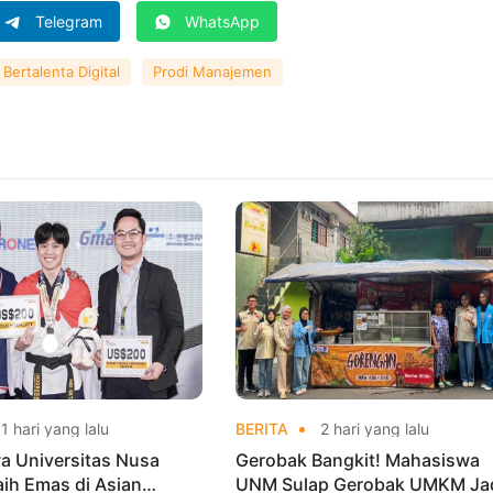
Telegram
WhatsApp
Bertalenta Digital
Prodi Manajemen
1 hari yang lalu
BERITA
2 hari yang lalu
a Universitas Nusa
Gerobak Bangkit! Mahasiswa
aih Emas di Asian
UNM Sulap Gerobak UMKM Ja