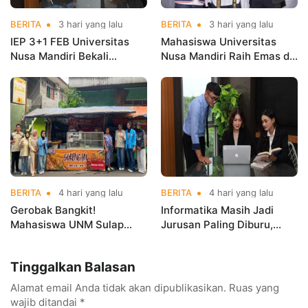
BERITA
3 hari yang lalu
BERITA
3 hari yang lalu
IEP 3+1 FEB Universitas
Mahasiswa Universitas
Nusa Mandiri Bekali
Nusa Mandiri Raih Emas di
Mahasiswa Pengalaman
Asian Taekwondo
Kerja Sebelum Lulus
Indonesia Open
Championships 2026
BERITA
4 hari yang lalu
BERITA
4 hari yang lalu
Gerobak Bangkit!
Informatika Masih Jadi
Mahasiswa UNM Sulap
Jurusan Paling Diburu,
Gerobak UMKM Jadi Lebih
UNM Siapkan Talenta AI
Menarik dan Laris
hingga Cyber Security
Tinggalkan Balasan
Alamat email Anda tidak akan dipublikasikan.
Ruas yang
wajib ditandai
*