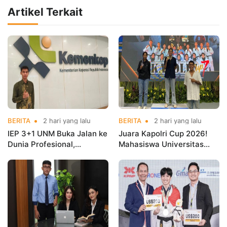
Artikel Terkait
BERITA
2 hari yang lalu
BERITA
2 hari yang lalu
IEP 3+1 UNM Buka Jalan ke
Juara Kapolri Cup 2026!
Dunia Profesional,
Mahasiswa Universitas
Mahasiswa Magang di
Nusa Mandiri Harumkan
Kementerian Koperasi
Nama Kampus di Kejurnas
Taekwondo