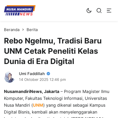
Kampus Digital Bisnis
Universitas Nusa Mandiri
Beranda
Berita
Rebo Ngelmu, Tradisi Baru
UNM Cetak Peneliti Kelas
Dunia di Era Digital
Umi Faddillah
14 Oktober 2025
12:46 pm
NusamandiriNews, Jakarta
– Program Magister Ilmu
Komputer, Fakultas Teknologi Informasi, Universitas
Nusa Mandiri (
UNM
) yang dikenal sebagai Kampus
Digital Bisnis, kembali akan menyelenggarakan