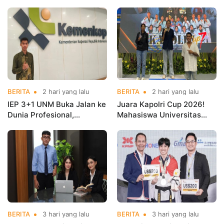
BERITA
2 hari yang lalu
BERITA
2 hari yang lalu
IEP 3+1 UNM Buka Jalan ke
Juara Kapolri Cup 2026!
Dunia Profesional,
Mahasiswa Universitas
Mahasiswa Magang di
Nusa Mandiri Harumkan
Kementerian Koperasi
Nama Kampus di Kejurnas
Taekwondo
BERITA
3 hari yang lalu
BERITA
3 hari yang lalu