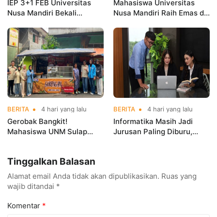
IEP 3+1 FEB Universitas
Mahasiswa Universitas
Nusa Mandiri Bekali
Nusa Mandiri Raih Emas di
Mahasiswa Pengalaman
Asian Taekwondo
Kerja Sebelum Lulus
Indonesia Open
Championships 2026
BERITA
4 hari yang lalu
BERITA
4 hari yang lalu
Gerobak Bangkit!
Informatika Masih Jadi
Mahasiswa UNM Sulap
Jurusan Paling Diburu,
Gerobak UMKM Jadi Lebih
UNM Siapkan Talenta AI
Menarik dan Laris
hingga Cyber Security
Tinggalkan Balasan
Alamat email Anda tidak akan dipublikasikan.
Ruas yang
wajib ditandai
*
Komentar
*