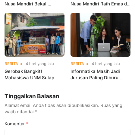
Nusa Mandiri Bekali
Nusa Mandiri Raih Emas di
Mahasiswa Pengalaman
Asian Taekwondo
Kerja Sebelum Lulus
Indonesia Open
Championships 2026
BERITA
4 hari yang lalu
BERITA
4 hari yang lalu
Gerobak Bangkit!
Informatika Masih Jadi
Mahasiswa UNM Sulap
Jurusan Paling Diburu,
Gerobak UMKM Jadi Lebih
UNM Siapkan Talenta AI
Menarik dan Laris
hingga Cyber Security
Tinggalkan Balasan
Alamat email Anda tidak akan dipublikasikan.
Ruas yang
wajib ditandai
*
Komentar
*