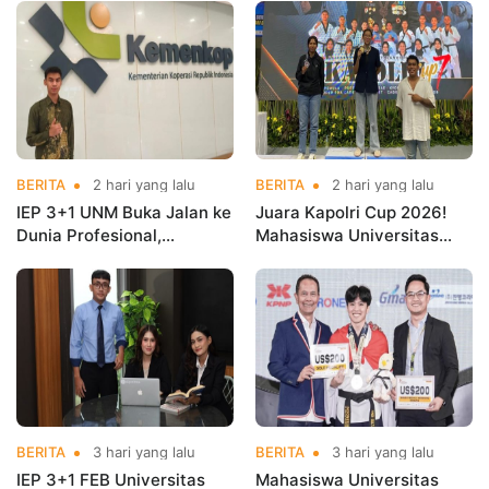
BERITA
2 hari yang lalu
BERITA
2 hari yang lalu
IEP 3+1 UNM Buka Jalan ke
Juara Kapolri Cup 2026!
Dunia Profesional,
Mahasiswa Universitas
Mahasiswa Magang di
Nusa Mandiri Harumkan
Kementerian Koperasi
Nama Kampus di Kejurnas
Taekwondo
BERITA
3 hari yang lalu
BERITA
3 hari yang lalu
IEP 3+1 FEB Universitas
Mahasiswa Universitas