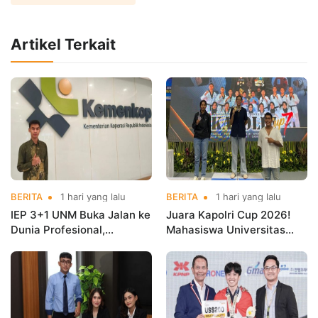
Artikel Terkait
BERITA
1 hari yang lalu
BERITA
1 hari yang lalu
IEP 3+1 UNM Buka Jalan ke
Juara Kapolri Cup 2026!
Dunia Profesional,
Mahasiswa Universitas
Mahasiswa Magang di
Nusa Mandiri Harumkan
Kementerian Koperasi
Nama Kampus di Kejurnas
Taekwondo