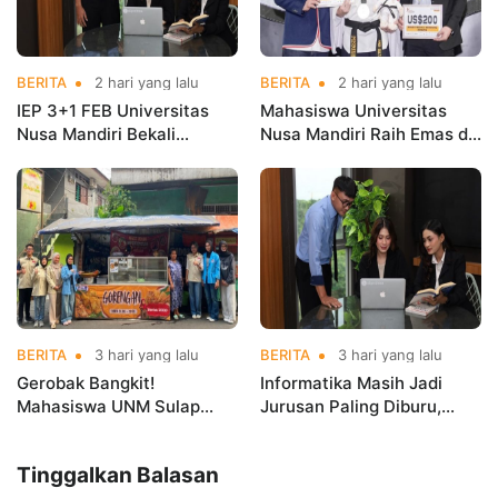
BERITA
2 hari yang lalu
BERITA
2 hari yang lalu
IEP 3+1 FEB Universitas
Mahasiswa Universitas
Nusa Mandiri Bekali
Nusa Mandiri Raih Emas di
Mahasiswa Pengalaman
Asian Taekwondo
Kerja Sebelum Lulus
Indonesia Open
Championships 2026
BERITA
3 hari yang lalu
BERITA
3 hari yang lalu
Gerobak Bangkit!
Informatika Masih Jadi
Mahasiswa UNM Sulap
Jurusan Paling Diburu,
Gerobak UMKM Jadi Lebih
UNM Siapkan Talenta AI
Menarik dan Laris
hingga Cyber Security
Tinggalkan Balasan