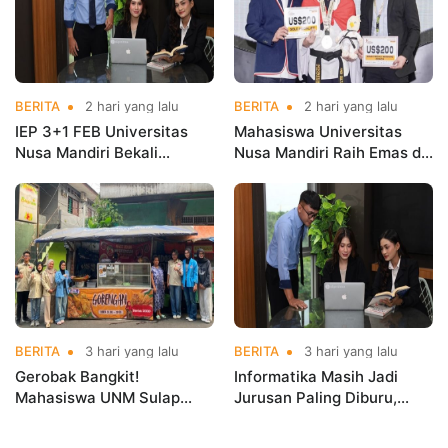
BERITA
2 hari yang lalu
BERITA
2 hari yang lalu
IEP 3+1 FEB Universitas
Mahasiswa Universitas
Nusa Mandiri Bekali
Nusa Mandiri Raih Emas di
Mahasiswa Pengalaman
Asian Taekwondo
Kerja Sebelum Lulus
Indonesia Open
Championships 2026
BERITA
3 hari yang lalu
BERITA
3 hari yang lalu
Gerobak Bangkit!
Informatika Masih Jadi
Mahasiswa UNM Sulap
Jurusan Paling Diburu,
Gerobak UMKM Jadi Lebih
UNM Siapkan Talenta AI
Menarik dan Laris
hingga Cyber Security