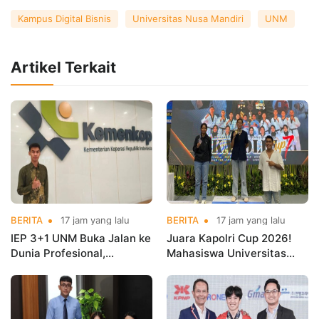
Kampus Digital Bisnis
Universitas Nusa Mandiri
UNM
Artikel Terkait
BERITA
17 jam yang lalu
BERITA
17 jam yang lalu
IEP 3+1 UNM Buka Jalan ke
Juara Kapolri Cup 2026!
Dunia Profesional,
Mahasiswa Universitas
Mahasiswa Magang di
Nusa Mandiri Harumkan
Kementerian Koperasi
Nama Kampus di Kejurnas
Taekwondo