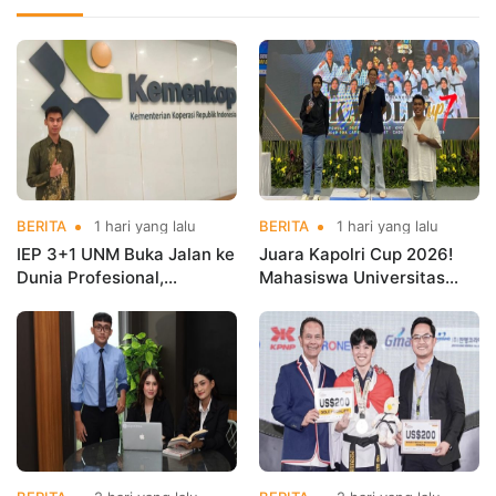
BERITA
1 hari yang lalu
BERITA
1 hari yang lalu
IEP 3+1 UNM Buka Jalan ke
Juara Kapolri Cup 2026!
Dunia Profesional,
Mahasiswa Universitas
Mahasiswa Magang di
Nusa Mandiri Harumkan
Kementerian Koperasi
Nama Kampus di Kejurnas
Taekwondo