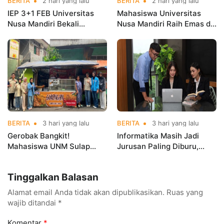
BERITA
2 hari yang lalu
BERITA
2 hari yang lalu
IEP 3+1 FEB Universitas
Mahasiswa Universitas
Nusa Mandiri Bekali
Nusa Mandiri Raih Emas di
Mahasiswa Pengalaman
Asian Taekwondo
Kerja Sebelum Lulus
Indonesia Open
Championships 2026
BERITA
3 hari yang lalu
BERITA
3 hari yang lalu
Gerobak Bangkit!
Informatika Masih Jadi
Mahasiswa UNM Sulap
Jurusan Paling Diburu,
Gerobak UMKM Jadi Lebih
UNM Siapkan Talenta AI
Menarik dan Laris
hingga Cyber Security
Tinggalkan Balasan
Alamat email Anda tidak akan dipublikasikan.
Ruas yang
wajib ditandai
*
Komentar
*