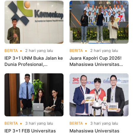
BERITA
2 hari yang lalu
BERITA
2 hari yang lalu
IEP 3+1 UNM Buka Jalan ke
Juara Kapolri Cup 2026!
Dunia Profesional,
Mahasiswa Universitas
Mahasiswa Magang di
Nusa Mandiri Harumkan
Kementerian Koperasi
Nama Kampus di Kejurnas
Taekwondo
BERITA
3 hari yang lalu
BERITA
3 hari yang lalu
IEP 3+1 FEB Universitas
Mahasiswa Universitas