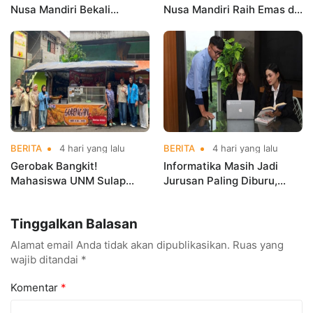
Nusa Mandiri Bekali
Nusa Mandiri Raih Emas di
Mahasiswa Pengalaman
Asian Taekwondo
Kerja Sebelum Lulus
Indonesia Open
Championships 2026
BERITA
4 hari yang lalu
BERITA
4 hari yang lalu
Gerobak Bangkit!
Informatika Masih Jadi
Mahasiswa UNM Sulap
Jurusan Paling Diburu,
Gerobak UMKM Jadi Lebih
UNM Siapkan Talenta AI
Menarik dan Laris
hingga Cyber Security
Tinggalkan Balasan
Alamat email Anda tidak akan dipublikasikan.
Ruas yang
wajib ditandai
*
Komentar
*