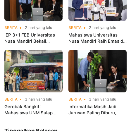
BERITA
2 hari yang lalu
BERITA
2 hari yang lalu
IEP 3+1 FEB Universitas
Mahasiswa Universitas
Nusa Mandiri Bekali
Nusa Mandiri Raih Emas di
Mahasiswa Pengalaman
Asian Taekwondo
Kerja Sebelum Lulus
Indonesia Open
Championships 2026
BERITA
3 hari yang lalu
BERITA
3 hari yang lalu
Gerobak Bangkit!
Informatika Masih Jadi
Mahasiswa UNM Sulap
Jurusan Paling Diburu,
Gerobak UMKM Jadi Lebih
UNM Siapkan Talenta AI
Menarik dan Laris
hingga Cyber Security
Tinggalkan Balasan