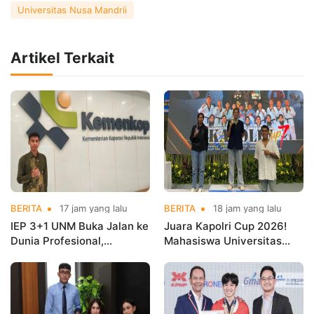
Universitas Nusa Mandrii
Artikel Terkait
BERITA
17 jam yang lalu
BERITA
18 jam yang lalu
IEP 3+1 UNM Buka Jalan ke
Juara Kapolri Cup 2026!
Dunia Profesional,
Mahasiswa Universitas
Mahasiswa Magang di
Nusa Mandiri Harumkan
Kementerian Koperasi
Nama Kampus di Kejurnas
Taekwondo